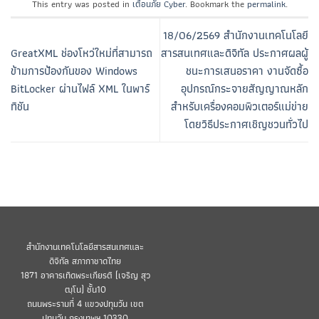
This entry was posted in
เตือนภัย Cyber
. Bookmark the
permalink
.
18/06/2569 สำนักงานเทคโนโลยี
GreatXML ช่องโหว่ใหม่ที่สามารถ
สารสนเทศและดิจิทัล ประกาศผลผู้
ข้ามการป้องกันของ Windows
ชนะการเสนอราคา งานจัดซื้อ
BitLocker ผ่านไฟล์ XML ในพาร์
อุปกรณ์กระจายสัญญาณหลัก
ทิชัน
สำหรับเครื่องคอมพิวเตอร์แม่ข่าย
โดยวิธีประกาศเชิญชวนทั่วไป
สำนักงานเทคโนโลยีสารสนเทศและ
ดิจิทัล สภากาชาดไทย
1871 อาคารเทิดพระเกียรติ (เจริญ สุว
ฒฺโน) ชั้น10
ถนนพระรามที่ 4 แขวงปทุมวัน เขต
ปทุมวัน กรุงเทพฯ 10330