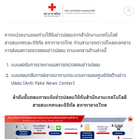
Skip
to
content
หากหน่วยงานของท่านได้รับข่าวปลอมจากสำนักงานเทคโนโลยี
สารสนเทศและดิจิทัล สภากาชาดไทย ท่านสามารถดาวน์โหลดเอกสาร
การส่งผลการตรวจสอบข่าวปลอม ตามเอกสารด้านล่างนี้
แบบฟอร์มการรายงานผลการตรวจสอบข่าวปลอม
แบบตอบกลับการพิจารณาตามกระบวนการของศูนย์ต่อต้านข่าว
ปลอม (Anti Fake News Center)
ลำดับขั้นตอนการแจ้งข่าวปลอมให้กับสำนักงานเทคโนโลยี
สารสนเทศและดิจิทัล สภากาชาดไทย