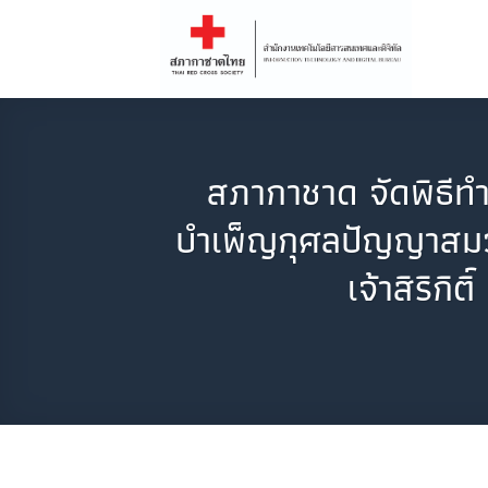
Skip
to
content
สภากาชาด จัดพิธีท
บำเพ็ญกุศลปัญญาสมวา
เจ้าสิริก