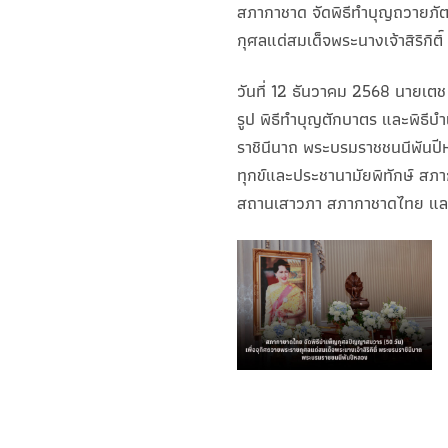
สภากาชาด จัดพิธีทำบุญถวายภัต
กุศลแด่สมเด็จพระนางเจ้าสิริกิ
วันที่ 12 ธันวาคม 2568 นายเต
รูป พิธีทำบุญตักบาตร และพิธีบ
ราชินีนาถ พระบรมราชชนนีพันป
ทุกข์และประชานามัยพิทักษ์ สภ
สถานเสาวภา สภากาชาดไทย และห