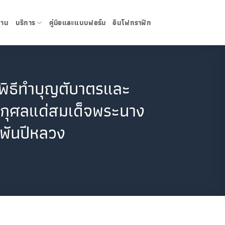
งาน
บริการ
คู่มือและแบบฟอร์ม
อินโฟกราฟิก
พิธีทำบุญตับาตรและ
ชกุศลแด่สมเด็จพระนาง
ีพันปีหลวง