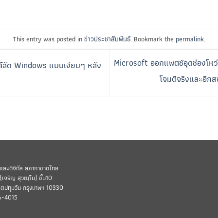
This entry was posted in
ข่าวประชาสัมพันธ์
. Bookmark the
permalink
.
Microsoft ออกแพตช์อุดช่องโหว่ 
ล์ลัด Windows แบบเงียบๆ หลัง
โจมตีจริงและอีก
และดิจิทัล สภากาชาดไทย
เจริญ สุวฒฺโน) ชั้น10
ขตปทุมวัน กรุงเทพฯ 10330
6-4015