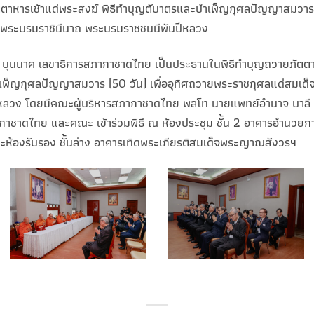
ตาหารเช้าแด่พระสงฆ์ พิธีทำบุญตับาตรและบำเพ็ญกุศลปัญญาสมวาร (
ติ์ พระบรมราชินีนาถ พระบรมราชชนนีพันปีหลวง
ช บุนนาค เลขาธิการสภากาชาดไทย เป็นประธานในพิธีทำบุญถวายภัตต
ำเพ็ญกุศลปัญญาสมวาร (50 วัน) เพื่ออุทิศถวายพระราชกุศลแด่สมเด็จพ
ีหลวง โดยมีคณะผู้บริหารสภากาชาดไทย พลโท นายแพทย์อำนาจ บาลี
ากาชาดไทย และคณะ เข้าร่วมพิธี ณ ห้องประชุม ชั้น 2 อาคารอำนวย
้องรับรอง ชั้นล่าง อาคารเทิดพระเกียรติสมเด็จพระญาณสังวรฯ