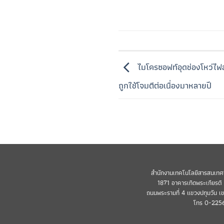
ไมโครซอฟท์อุดช่องโหว่ไฟ
ถูกใช้โจมตีต่อเนื่องมาหลายปี
สำนักงานเทคโนโลยีสารสนเทศ
1871 อาคารเทิดพระเกียรติ (
ถนนพระรามที่ 4 แขวงปทุมวัน เ
โทร 0-225