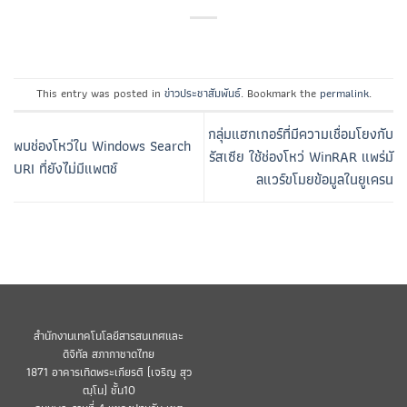
This entry was posted in
ข่าวประชาสัมพันธ์
. Bookmark the
permalink
.
กลุ่มแฮกเกอร์ที่มีความเชื่อมโยงกับ
พบช่องโหว่ใน Windows Search
รัสเซีย ใช้ช่องโหว่ WinRAR แพร่มั
URI ที่ยังไม่มีแพตช์
ลแวร์ขโมยข้อมูลในยูเครน
สำนักงานเทคโนโลยีสารสนเทศและ
ดิจิทัล สภากาชาดไทย
1871 อาคารเทิดพระเกียรติ (เจริญ สุว
ฒฺโน) ชั้น10