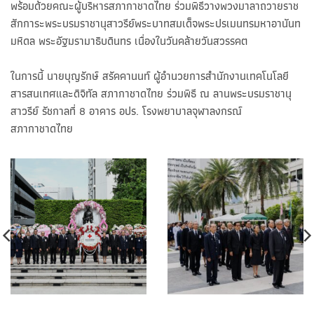
พร้อมด้วยคณะผู้บริหารสภากาชาดไทย ร่วมพิธีวางพวงมาลาถวายราช
สักการะพระบรมราชานุสาวรีย์พระบาทสมเด็จพระปรเมนทรมหาอานันท
มหิดล พระอัฐมรามาธิบดินทร เนื่องในวันคล้ายวันสวรรคต
ในการนี้ นายบุญรักษ์ สรัคคานนท์ ผู้อำนวยการสำนักงานเทคโนโลยี
สารสนเทศและดิจิทัล สภากาชาดไทย ร่วมพิธี ณ ลานพระบรมราชานุ
สาวรีย์ รัชกาลที่ 8 อาคาร อปร. โรงพยาบาลจุฬาลงกรณ์
สภากาชาดไทย