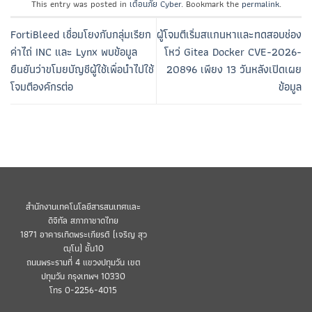
This entry was posted in
เตือนภัย Cyber
. Bookmark the
permalink
.
FortiBleed เชื่อมโยงกับกลุ่มเรียก
ผู้โจมตีเริ่มสแกนหาและทดสอบช่อง
ค่าไถ่ INC และ Lynx พบข้อมูล
โหว่ Gitea Docker CVE-2026-
ยืนยันว่าขโมยบัญชีผู้ใช้เพื่อนำไปใช้
20896 เพียง 13 วันหลังเปิดเผย
โจมตีองค์กรต่อ
ข้อมูล
สำนักงานเทคโนโลยีสารสนเทศและ
ดิจิทัล สภากาชาดไทย
1871 อาคารเทิดพระเกียรติ (เจริญ สุว
ฒฺโน) ชั้น10
ถนนพระรามที่ 4 แขวงปทุมวัน เขต
ปทุมวัน กรุงเทพฯ 10330
โทร 0-2256-4015