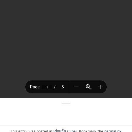
This entry was posted in
เตือนภัย Cyber
. Bookmark the
permalink
.