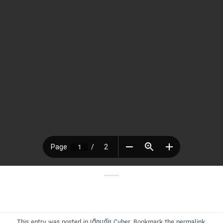
This entry was posted in
เตือนภัย Cyber
. Bookmark the
permalink
.