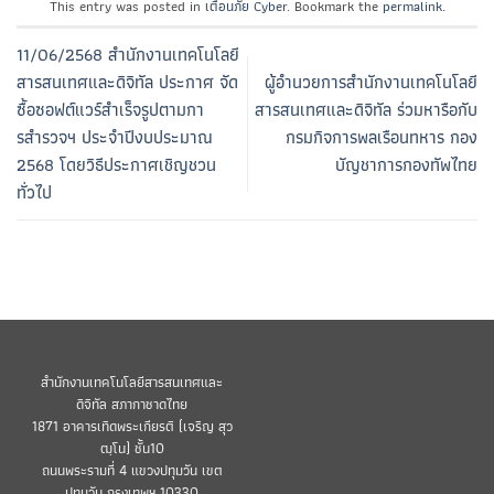
This entry was posted in
เตือนภัย Cyber
. Bookmark the
permalink
.
11/06/2568 สำนักงานเทคโนโลยี
สารสนเทศและดิจิทัล ประกาศ จัด
ผู้อำนวยการสำนักงานเทคโนโลยี
ซื้อซอฟต์แวร์สำเร็จรูปตามกา
สารสนเทศและดิจิทัล ร่วมหารือกับ
รสำรวจฯ ประจำปีงบประมาณ
กรมกิจการพลเรือนทหาร กอง
2568 โดยวิธีประกาศเชิญชวน
บัญชาการกองทัพไทย
ทั่วไป
สำนักงานเทคโนโลยีสารสนเทศและ
ดิจิทัล สภากาชาดไทย
1871 อาคารเทิดพระเกียรติ (เจริญ สุว
ฒฺโน) ชั้น10
ถนนพระรามที่ 4 แขวงปทุมวัน เขต
ปทุมวัน กรุงเทพฯ 10330