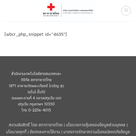
Skip
to
content
[wbcr_php_snippet id=”4635″]
สำนักงานเทคโนโลยีสารสนเทศและ
ดิจิทัล สภากาชาดไทย
1871 อาคารเทิดพระเกียรติ (เจริญ สุว
ฒฺโน) ชั้น10
ถนนพระรามที่ 4 แขวงปทุมวัน เขต
ปทุมวัน กรุงเทพฯ 10330
โทร 0-2256-4015
สงวนลิขสิทธิ์ โดย สภากาชาดไทย |
นโยบายการคุ้มครองข้อมูลส่วนบุคคล
|
นโยบายคุกกี้
|
ข้อตกลงการใช้งาน
|
มาตรการรักษาความมั่นคงปลอดภัยข้อมูล