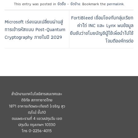
This entry was posted in
จัดซื้อ - จัดจ้าง
. Bookmark the
permalink
.
FortiBleed เชื่อมโยงกับกลุ่มเรียก
Microsoft เร่งแผนเปลี่ยนผ่านสู่
ค่าไถ่ INC และ Lynx พบข้อมูล
การเข้ารหัสแบบ Post-Quantum
ยืนยันว่าขโมยบัญชีผู้ใช้เพื่อนำไปใช้
Cryptography ภายในปี 2029
โจมตีองค์กรต่อ
สำนักงานเทคโนโลยีสารสนเทศและ
ดิจิทัล สภากาชาดไทย
1871 อาคารเทิดพระเกียรติ (เจริญ สุว
ฒฺโน) ชั้น10
ถนนพระรามที่ 4 แขวงปทุมวัน เขต
ปทุมวัน กรุงเทพฯ 10330
โทร 0-2256-4015