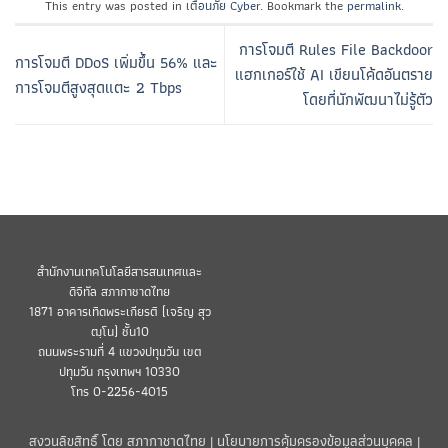
This entry was posted in
เตือนภัย Cyber
. Bookmark the
permalink
.
การโจมตี Rules File Backdoor
การโจมตี DDoS เพิ่มขึ้น 56% และ
แฮกเกอร์ใช้ AI เขียนโค้ดอันตราย
การโจมตีสูงสุดแตะ 2 Tbps
โดยที่นักพัฒนาไม่รู้ตัว
สำนักงานเทคโนโลยีสารสนเทศและ
ดิจิทัล สภากาชาดไทย
1871 อาคารเทิดพระเกียรติ (เจริญ สุว
ฒฺโน) ชั้น10
ถนนพระรามที่ 4 แขวงปทุมวัน เขต
ปทุมวัน กรุงเทพฯ 10330
โทร 0-2256-4015
สงวนลิขสิทธิ์ โดย สภากาชาดไทย |
นโยบายการคุ้มครองข้อมูลส่วนบุคคล
|