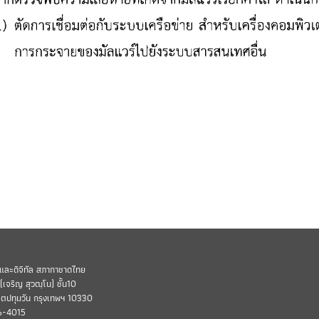
และดิจิทัล สภากาชาดไทย
เจริญ สุวฒฺโน) ชั้น10
ขตปทุมวัน กรุงเทพฯ 10330
6-4015